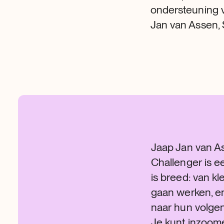
ondersteuning v
Jan van Assen, 
Jaap Jan van As
Challenger is ee
is breed: van kl
gaan werken, en
naar hun volgen
Je kunt inzoome