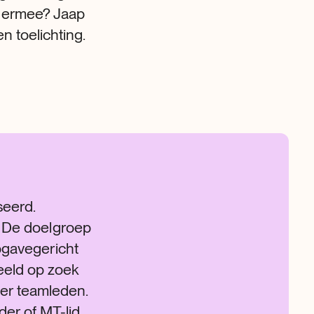
e ermee? Jaap
 toelichting.
seerd.
t. De doelgroep
opgavegericht
eeld op zoek
ger teamleden.
der of MT-lid