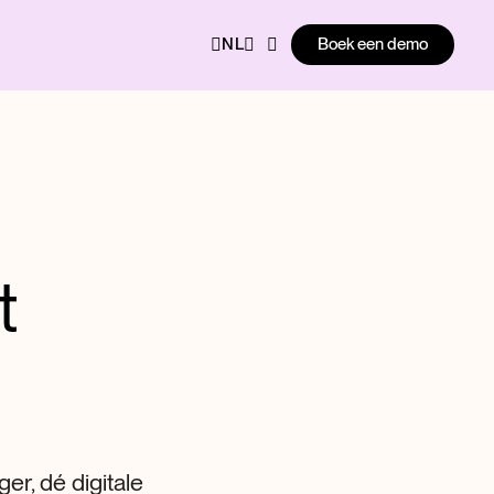
Boek een demo
t
r, dé digitale