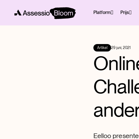
Platform
Prijs
Artikel
29 juni, 2021
Onli
Chall
ander
Eelloo presentee