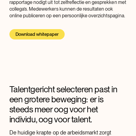
rapportage nodigt uit tot zelfreflectie en gesprekken met
collega’s. Medewerkers kunnen de resultaten ook
online publiceren op een persoonlijke overzichtspagina.
Download whitepaper
Talentgericht selecteren past in
Een leuk sollicitatieproces voor de
Boskalis gebruikt het
Selectie van toptalent bij
Berenschot maakt organisaties
een grotere beweging: er is
kandidaten
recruitmentportal om de beste
Randstad volgens de
toekomstklaar met My Future:
steeds meer oog voor het
selectie te maken in kandidaten
Recruitment methode
vernieuwend programma met
Kandidaten vinden het solliciteren leuk: Dat
individu, oog voor talent.
traineeship
portal van Assessio
maakt het traineeship van De Toekomst van
“Management trainees kijken altijd positief terug
Brabant uniek
op onze selectieprocedure. Toch kon het volgens
De huidige krapte op de arbeidsmarkt zorgt
Bij Boskalis ontdekt toptalent spelenderwijs of
Najaar 2020. Berenschot lanceert My Future: een