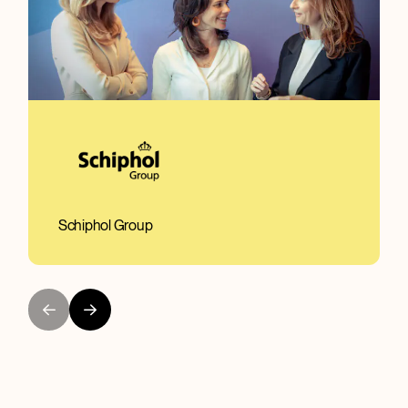
De Toekomst van Brabant
Randstad
Berenschot
Boskalis
Schiphol Group