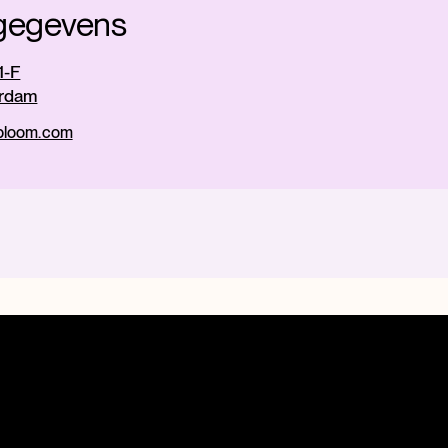
gegevens
1-F
rdam
obloom.com