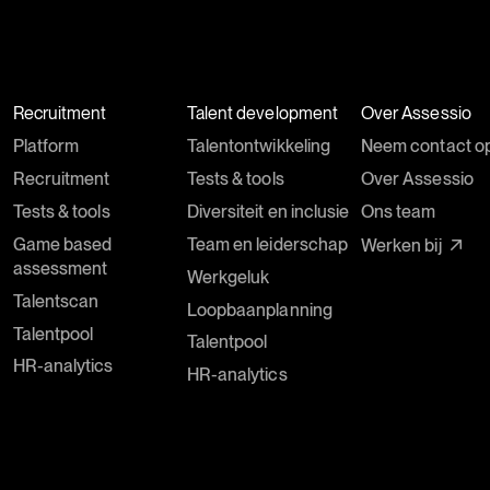
Recruitment
Talent development
Over Assessio
Platform
Talentontwikkeling
Neem contact o
Recruitment
Tests & tools
Over Assessio
Tests & tools
Diversiteit en inclusie
Ons team
Game based
Team en leiderschap
Werken bij
assessment
Werkgeluk
Talentscan
Loopbaanplanning
Talentpool
Talentpool
HR-analytics
HR-analytics